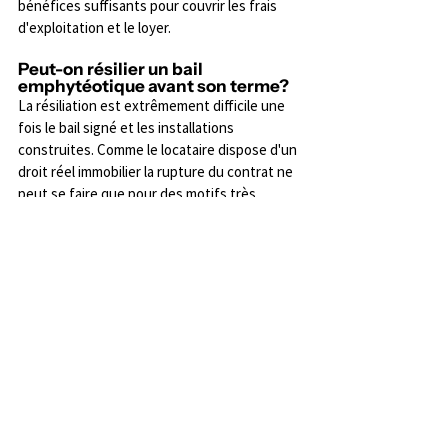
bénéfices suffisants pour couvrir les frais 
d'exploitation et le loyer.
Peut-on résilier un bail 
emphytéotique avant son terme?
La résiliation est extrêmement difficile une 
fois le bail signé et les installations 
construites. Comme le locataire dispose d'un 
droit réel immobilier la rupture du contrat ne 
peut se faire que pour des motifs très 
graves comme le non-paiement du loyer sur 
une longue période ou la dégradation 
irréversible du fonds, et cela passe souvent 
par une procédure judiciaire complexe.
Que se passe-t-il à la fin du bail?
À l'issue du bail le propriétaire du terrain 
devient en principe propriétaire des 
installations par le mécanisme de l'accession, 
souvent sans indemnité. Cependant la 
majorité des contrats prévoient une 