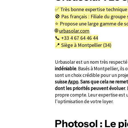
✅ Très bonne expertise technique 
🚫 Pas français : Filiale du groupe
⭐️ Propose une large gamme de sol
🌐
urbasolar.com
📞 +33 4 67 64 46 44
📍 Siège à Montpellier (34)
Urbasolar est un nom très respecté 
indéniable
. Basés à Montpellier, il
sont un choix crédible pour un projet
suisse
Axpo
. Sans que cela ne remett
dont les priorités peuvent évoluer
.
propre compte. Leur expertise est un
l'optimisation de votre loyer.
Photosol : Le p