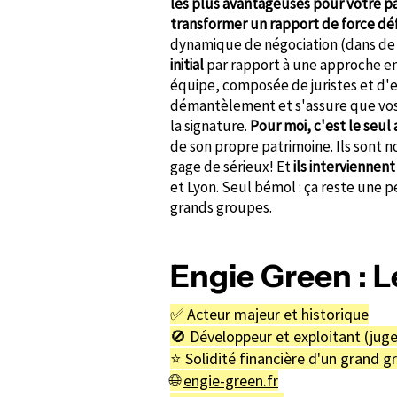
les plus avantageuses pour votre p
transformer un rapport de force dé
dynamique de négociation (dans d
initial
par rapport à une approche en 
équipe, composée de juristes et d'e
démantèlement et s'assure que vos 
la signature.
Pour moi, c'est le seul
de son propre patrimoine. Ils sont n
gage de sérieux! Et
ils interviennent
et Lyon. Seul bémol : ça reste une 
grands groupes.
Engie Green : L
✅ Acteur majeur et historique
🚫 Développeur et exploitant (juge
⭐️ Solidité financière d'un grand 
🌐
engie-green.fr