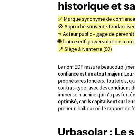
historique et 
✅ Marque synonyme de confiance
🚫 Approche souvent standardisée
⭐️ Acteur public - gage de pérennit
🌐
france.edf-powersolutions.com
📍 Siège à Nanterre (92)
Le nom EDF rassure beaucoup (mêm
confiance est un atout majeur
. Leur
propriétaires fonciers. Toutefois, qu
contrat-type, avec des conditions dif
immense machine qui n'a pas forcéme
optimisé, car ils capitalisent sur le
preneur-bailleur où le rapport de fo
Urbasolar : Le 