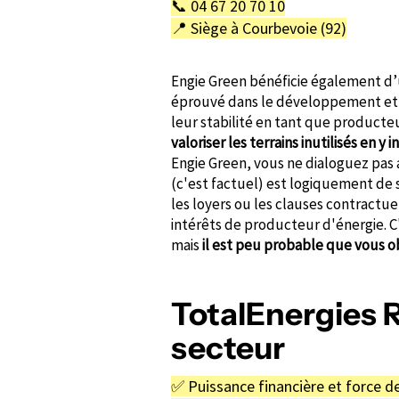
📞 04 67 20 70 10
📍 Siège à Courbevoie (92)
Engie Green bénéficie également d
éprouvé dans le développement et l’
leur stabilité en tant que producteu
valoriser les terrains inutilisés en y
Engie Green, vous ne dialoguez pas a
(c'est factuel) est logiquement de s
les loyers ou les clauses contractue
intérêts de producteur d'énergie. C
mais
il est peu probable que vous ob
TotalEnergies R
secteur
✅ Puissance financière et force de