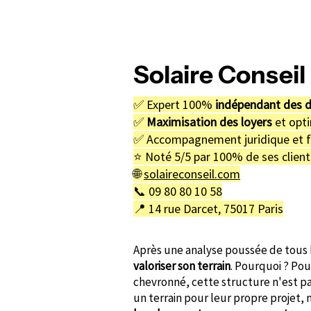
Solaire Consei
✅ Expert 100%
indépendant des 
✅
Maximisation des loyers
et opti
✅ Accompagnement juridique et f
⭐️ Noté 5/5 par 100% de ses clien
🌐
solaireconseil.com
📞 09 80 80 10 58
📍 14 rue Darcet, 75017 Paris
Après une analyse poussée de tous 
valoriser son terrain
. Pourquoi ? Po
chevronné, cette structure n'est pas
un terrain pour leur propre projet,