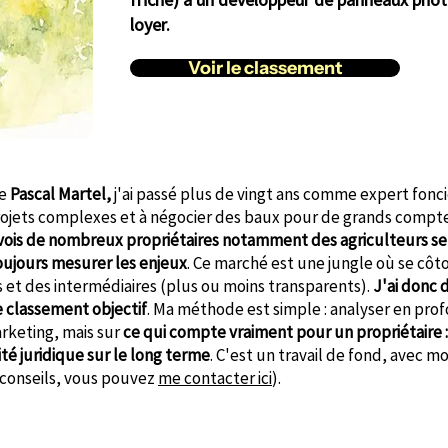
loyer.
Voir le classement
le
Pascal Martel,
j'ai passé
plus de vingt ans comme expert fonci
rojets complexes et à négocier des baux pour de grands comptes,
 vois de nombreux propriétaires notamment des agriculteurs se
oujours mesurer les enjeux
. Ce marché est une jungle où se côt
 et des intermédiaires (plus ou moins transparents).
J'ai donc 
e classement objectif
. Ma méthode est simple : analyser en pr
rketing, mais sur
ce qui compte vraiment pour un propriétaire 
té juridique sur le long terme
. C'est un travail de fond, avec m
 conseils, vous pouvez
me contacter ici
).