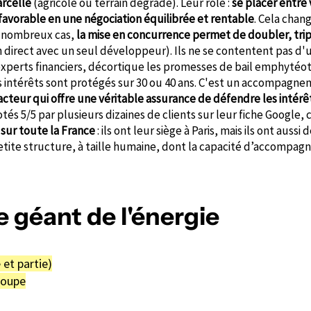
arcelle
(agricole ou terrain dégradé). Leur rôle :
se placer entre
favorable en une négociation équilibrée et rentable
. Cela chan
e nombreux cas,
la mise en concurrence permet de doubler, tripl
direct avec un seul développeur). Ils ne se contentent pas d'u
xperts financiers, décortique les promesses de bail emphytéot
intérêts sont protégés sur 30 ou 40 ans. C'est un accompagnem
 acteur qui offre une véritable assurance de défendre les intérê
otés 5/5 par plusieurs dizaines de clients sur leur fiche Google,
 sur toute la France
: ils ont leur siège à Paris, mais ils ont auss
petite structure, à taille humaine, dont la capacité d’accompag
e géant de l'énergie
 et partie)
groupe