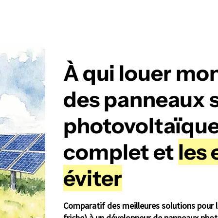
À qui louer mon
des panneaux s
photovoltaïque
complet et
les 
éviter
Comparatif des meilleures solutions pour l
friche) à un développeur de panneaux phot