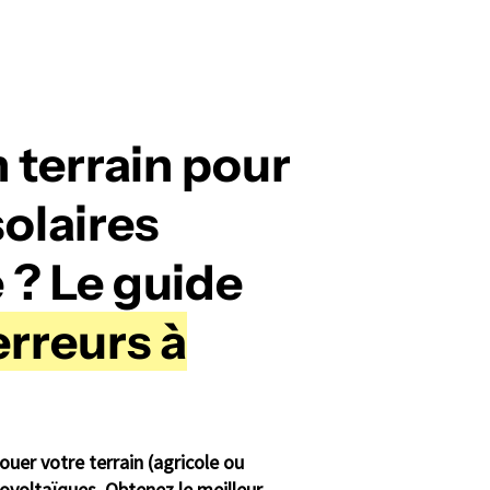
 terrain pour
olaires
 ? Le guide
erreurs à
ouer votre terrain (agricole ou
ovoltaïques. Obtenez le meilleur