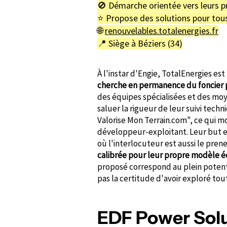
🚫 Démarche orientée vers leurs p
⭐️ Propose des solutions pour tous
🌐
renouvelables.totalenergies.fr
📍 Siège à Béziers (34)
À l'instar d'Engie, TotalEnergies es
cherche en permanence du foncier 
des équipes spécialisées et des mo
saluer la rigueur de leur suivi te
Valorise Mon Terrain.com", ce qui m
développeur-exploitant. Leur but es
où l'interlocuteur est aussi le prene
calibrée pour leur propre modèle
proposé correspond au plein potent
pas la certitude d'avoir exploré tou
EDF Power Solut