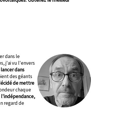
er dans le
 j'ai vu l'envers
 lancer dans
oient des géants
décidé de mettre
ofondeur chaque
: l'indépendance,
on regard de